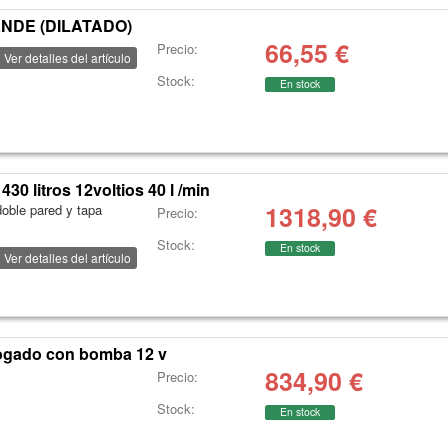
ANDE (DILATADO)
66,55
€
Precio:
Ver detalles del artículo
Stock:
En stock
0 litros 12voltios 40 l /min
1318,90
€
oble pared y tapa
Precio:
Stock:
En stock
Ver detalles del artículo
logado con bomba 12 v
834,90
€
Precio:
Stock:
En stock