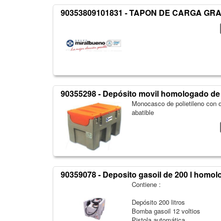
90353809101831 - TAPON DE CARGA GR
90355298 - Depósito movil homologado de 43
Monocasco de polietileno con d
abatible
90359078 - Deposito gasoil de 200 l homo
Contiene :
Depósito 200 litros
Bomba gasoil 12 voltios
Pistola automática