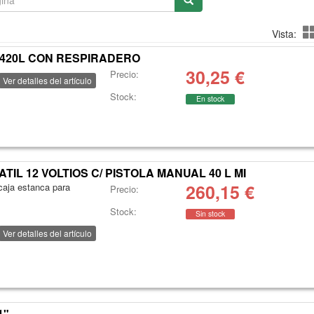
Vista:
 420L CON RESPIRADERO
30,25
€
Precio:
Ver detalles del artículo
Stock:
En stock
IL 12 VOLTIOS C/ PISTOLA MANUAL 40 L MI
260,15
€
caja estanca para
Precio:
Stock:
Sin stock
Ver detalles del artículo
1"