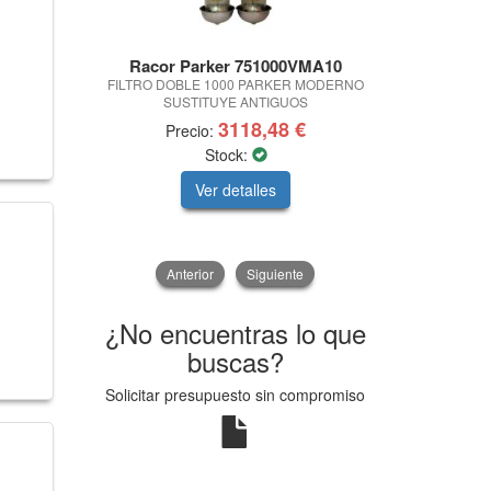
Racor Parker 751000VMA10
Silv
FILTRO DOBLE 1000 PARKER MODERNO
SIERRA DE C
SUSTITUYE ANTIGUOS
3118,48 €
Precio:
Pre
Stock:
Ver detalles
V
Anterior
Siguiente
¿No encuentras lo que
buscas?
Solicitar presupuesto sin compromiso