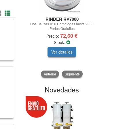
RINDER RV7000
Europ
Dos Balizas V16 Homologas hasta 2038
CAJON DE HER
Portes Gratuitos
72,60 €
Precio:
Pre
Stock:
Stock:
Consu
Ver detalles
V
Anterior
Siguiente
Novedades