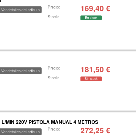
169,40
€
Precio:
Ver detalles del artículo
Stock:
En stock
E
181,50
€
Precio:
Ver detalles del artículo
Stock:
Sin stock
5 L/MIN 220V PISTOLA MANUAL 4 METROS
272,25
€
Precio:
Ver detalles del artículo