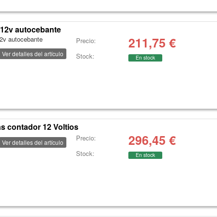
 12v autocebante
211,75
€
12v autocebante
Precio:
Ver detalles del artículo
Stock:
En stock
 contador 12 Voltios
296,45
€
Precio:
Ver detalles del artículo
Stock:
En stock