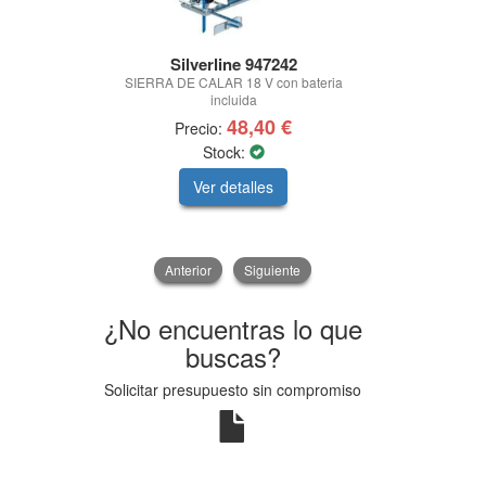
Silverline 947242
GRANIT
SIERRA DE CALAR 18 V con bateria
ASIENTO C/S
incluida
48,40 €
Precio:
Prec
Stock:
Ver detalles
V
Anterior
Siguiente
¿No encuentras lo que
buscas?
Solicitar presupuesto sin compromiso