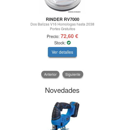
RINDER RV7000
PIC
Dos Balizas V16 Homologas hasta 2038
FARO TRABAJO
Portes Gratuitos
V 6
72,60 €
Precio:
Pre
Stock:
Sto
Ver detalles
V
Anterior
Siguiente
Novedades