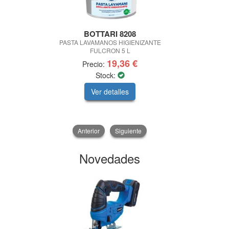
BOTTARI 8208
PIC
PASTA LAVAMANOS HIGIENIZANTE
FARO TRABAJO
FULCRON 5 L
V 6
19,36 €
Precio:
Pre
Stock:
Sto
Ver detalles
V
Anterior
Siguiente
Novedades