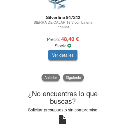
Silverline 947242
To
SIERRA DE CALAR 18 V con bateria
LLAVE DINAM
incluida
CON ME
48,40 €
Precio:
Prec
Stock:
Ver detalles
V
Anterior
Siguiente
¿No encuentras lo que
buscas?
Solicitar presupuesto sin compromiso