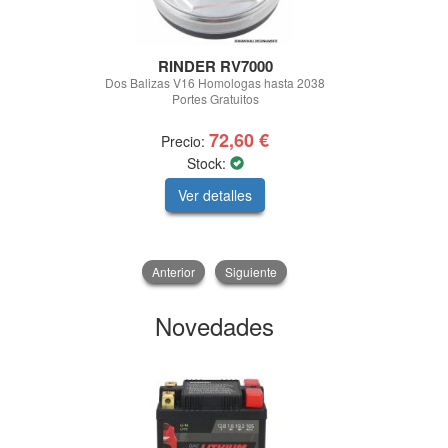
RINDER RV7000
Comet Hi
Aspira
Dos Balizas V16 Homologas hasta 2038
Portes Gratuitos
HIDROLIMPI
150 BARES 
72,60 €
Precio:
Prec
Stock:
Ver detalles
V
Anterior
Siguiente
Novedades