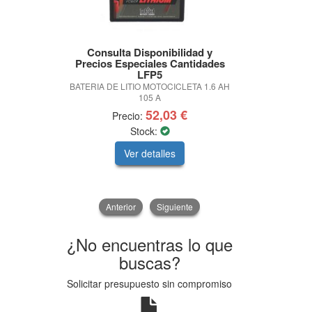
Consulta Disponibilidad y
Petro
Precios Especiales Cantidades
SYNTIUM X 
LFP5
BATERIA DE LITIO MOTOCICLETA 1.6 AH
105 A
52,03 €
Precio:
Preci
Stock:
Ver detalles
V
Anterior
Siguiente
¿No encuentras lo que
buscas?
Solicitar presupuesto sin compromiso