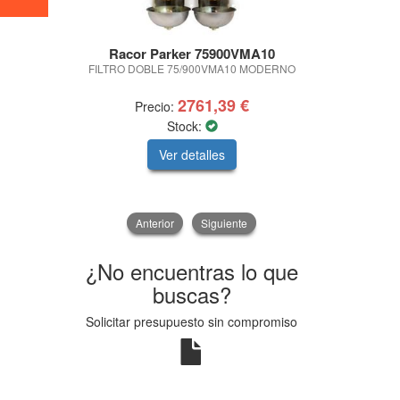
Racor Parker 75900VMA10
RIN
FILTRO DOBLE 75/900VMA10 MODERNO
FARO DE 
2761,39 €
Precio:
Pre
Stock:
Ver detalles
V
Anterior
Siguiente
¿No encuentras lo que
buscas?
Solicitar presupuesto sin compromiso