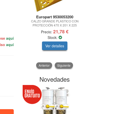
Europart 9530053200
PIC
CALZO GRANDE PLASTICO CON
FARO TRABAJO
PROTECCIÓN 470 X 201 X 225
V 6
21,78 €
Precio:
Pre
Stock:
Sto
rese
aquí
miso
aquí
Ver detalles
V
Anterior
Siguiente
Novedades