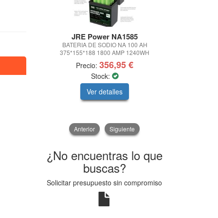
JRE Power NA1585
Racor P
BATERIA DE SODIO NA 100 AH
FILTRO DOBL
375*155*188 1800 AMP 1240WH
356,95 €
Precio:
Prec
Stock:
Ver detalles
V
Anterior
Siguiente
¿No encuentras lo que
buscas?
Solicitar presupuesto sin compromiso