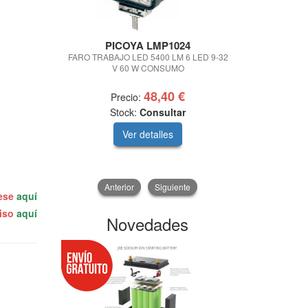
PICOYA LMP1024
Comet Hi
Aspira
FARO TRABAJO LED 5400 LM 6 LED 9-32
V 60 W CONSUMO
HIDROLIMPI
150 BARES 
48,40 €
Precio:
Prec
Stock:
Consultar
Ver detalles
V
Anterior
Siguiente
rese
aquí
miso
aquí
Novedades